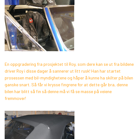
En oppgradering fra prosjektet til Roy, som dere kan se ut fra bildene
driver Roy i disse dager å sannerer ut litt rusk! Han har startet
prosessen med bil-myndighetene og håper å kunne ha skilter på bilen
ganske snart. Så får vi krysse fingrene for at dette går bra, denne
bilen har blitt så fin så denne må vi få se masse på veiene
fremmover!