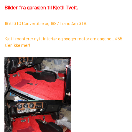
Bilder fra garasjen til Kjetil Tveit.
1970 GTO Convertible og 1987 Trans Am GTA.
Kjetil monterer nytt interiør og bygger motor om dagene... 455
sier ikke mer!