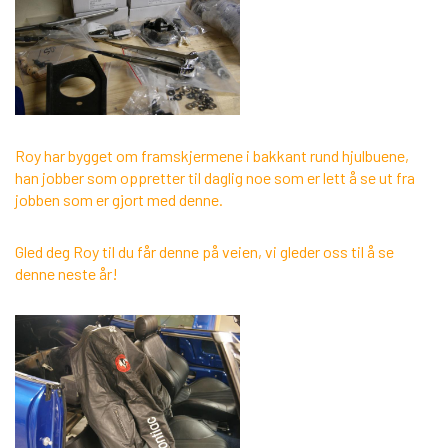
Roy har bygget om framskjermene i bakkant rund hjulbuene,
han jobber som oppretter til daglig noe som er lett å se ut fra
jobben som er gjort med denne.
Gled deg Roy til du får denne på veien, vi gleder oss til å se
denne neste år!