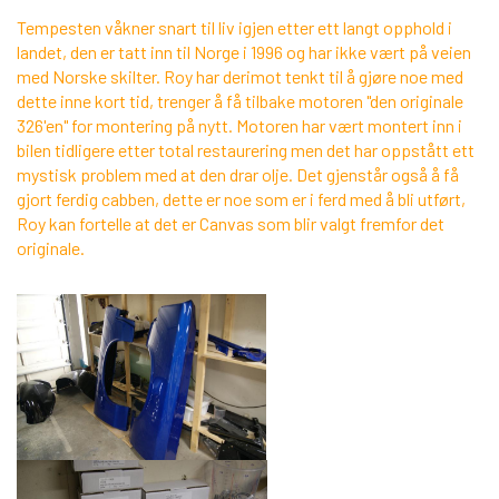
Tempesten våkner snart til liv igjen etter ett langt opphold i
landet, den er tatt inn til Norge i 1996 og har ikke vært på veien
med Norske skilter. Roy har derimot tenkt til å gjøre noe med
dette inne kort tid, trenger å få tilbake motoren "den originale
326'en" for montering på nytt. Motoren har vært montert inn i
bilen tidligere etter total restaurering men det har oppstått ett
mystisk problem med at den drar olje. Det gjenstår også å få
gjort ferdig cabben, dette er noe som er i ferd med å bli utført,
Roy kan fortelle at det er Canvas som blir valgt fremfor det
originale.