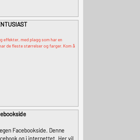
ENTUSIAST
og effekter, med plagg som har en
 har de fleste størrelser og farger. Kom å
cebookside
 egen Facebookside. Denne
cebook og i internettet. Her vil