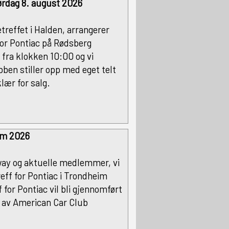
lørdag 8. august 2026
reffet i Halden, arrangerer
or Pontiac på Rødsberg
 fra klokken 10:00 og vi
bben stiller opp med eget telt
lær for salg.
eim 2026
ay og aktuelle medlemmer, vi
reff for Pontiac i Trondheim
 for Pontiac vil bli gjennomført
s av American Car Club