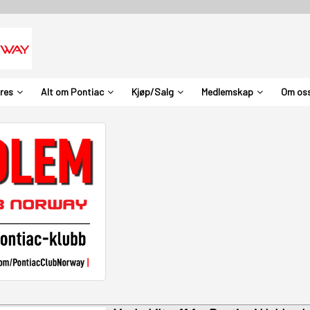
ures
Alt om Pontiac
Kjøp/Salg
Medlemskap
Om os